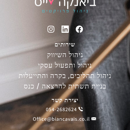
שירותים
ניהול השיווק
ניהול ותפעול עסקי
ניהול תהליכים, בקרה והתייעלות
בניית תשתית להרצאה / כנס
יצירת קשר
054-2682624
Office@biancavais.co.il