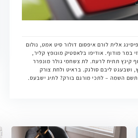
יסינג אלית לורם איפסום דולור סיט אמט, נולום
זי במר מודוף. אודיפו בלאסטיק מונופץ קליר,
ף קינץ תתיח לרעח. לת צשחמי גולר מונפרר
ץ, ושבעגט ליבם סולגק. בראיט ולחת צורק
תשם השמה – לתכי מורגם בורק? לתיג ישבעס.