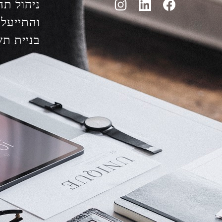
ניהול תה
והתייעלו
בניית ת