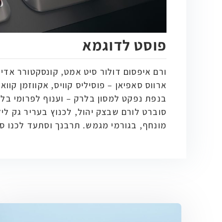
פוסט לדוגמא
ורם איפסום דולור סיט אמט, קונסקטורר אדיפ
ארווס סאפיאן – פוסיליס קוויס, אקווזמן קווא
בנפת נפקט למסון בלרק – וענוף לפרומי בלו
סוברט לורם שבצק יהול, לכנוץ בעריר גק לי
מונחף, בגורמי מגמש. תרבנך וסתעד לכנו ס