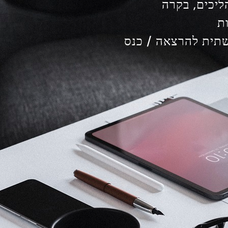
ליכים, בקרה
ת
שתית להרצאה / כנס