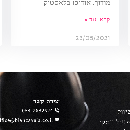
מודוף. אודיפו בלאסטיק
קרא עוד »
23/05/2021
יצירת קשר
יווק
054-2682624
ffice@biancavais.co.il
פעול עסקי