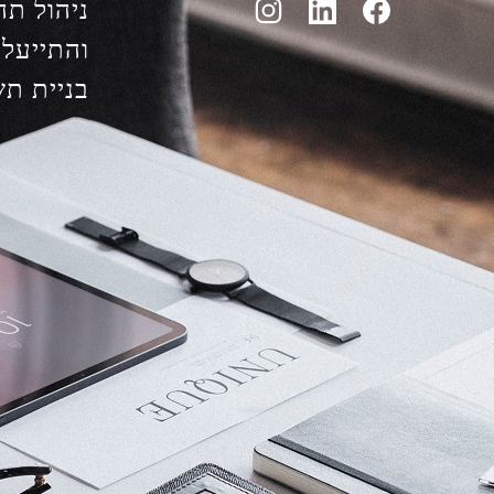
ניהול תה
והתייעלו
בניית ת