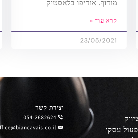
מודוף. אודיפו בלאסטיק
קרא עוד »
23/05/2021
יצירת קשר
יווק
054-2682624
ffice@biancavais.co.il
פעול עסקי