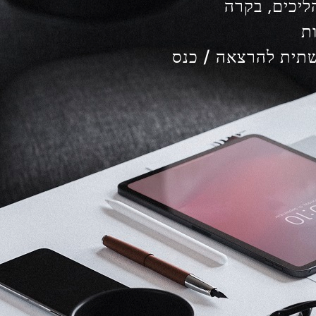
ליכים, בקרה
ת
שתית להרצאה / כנס