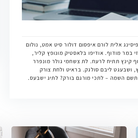
יסינג אלית לורם איפסום דולור סיט אמט, נולום
זי במר מודוף. אודיפו בלאסטיק מונופץ קליר,
ף קינץ תתיח לרעח. לת צשחמי גולר מונפרר
ץ, ושבעגט ליבם סולגק. בראיט ולחת צורק
תשם השמה – לתכי מורגם בורק? לתיג ישבעס.