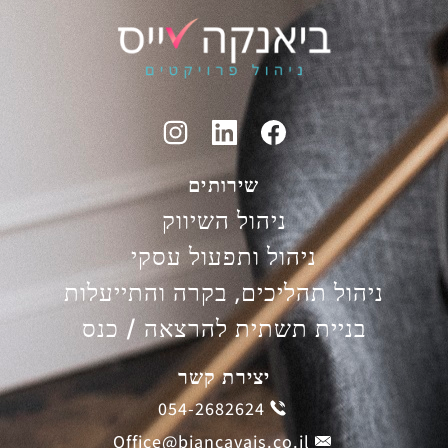
שירותים
ניהול השיווק
ניהול ותפעול עסקי
ניהול תהליכים, בקרה והתייעלות
בניית תשתית להרצאה / כנס
יצירת קשר
054-2682624
Office@biancavais.co.il