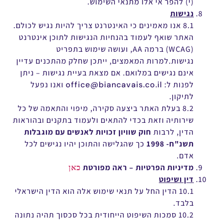
(י) להפר אי אלו מתנאי השימוש.
נגישות
8.1 אנו מאמינים כי האינטרנט צריך להיות נגיש לכולם.
האתר שואף לעמוד בהנחיות הנגישות לתוכן אינטרנט
(WCAG) ברמה AA, ועושה שימוש בתפריט
נגישות.למרות המאמצים, ייתכן שחלק מהתכנים עדיין
אינם נגישים במלואם. אם מצאת בעיית נגישות – ניתן
לפנות ל:
office@biancavais.co.il
ואנו נפעל
לתיקון.
8.2 בעלת האתר ביצעה סקירה, מיפוי והתאמה של כל
שירותיה וזאת בכדי להתאים ולעמוד בתקנים ובהוראות
הדין, לרבות
חוק שוויון זכויות לאנשים עם מוגבלות
תשנ"ח- 1998
כך שהגלישה והתוכן יהיו נגישים לכל
אדם.
מדיניות הפרטיות – ראה מפורטת
כאן
דין ושיפוט
10.1 הדין החל על תנאי שימוש אלה הוא הדין הישראלי
בלבד.
10.2 סמכות השיפוט הייחודית בכל סכסוך תהיה נתונה