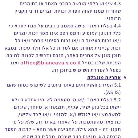
4.3 שימוש בלתי מורשה בתכני האתר או בחומרים
שהורדו ממנו יהווה הפרת זכויות יוצרים ודיני הקניין
הרוחני.
4.4 בעלת האתר עושה מאמצים רבים על מנת לוודא כי
כלל התוכן המופיע והמפורסם אינו מפר זכות יוצרים
ו/או זכות בעיצובים ו/או זכות בסימני מסחר ו/או כל
זכות קניינית אחרת. אם למרות כל אלו חלה טעות ונמצא
תוכן מוגן של אחרים באתר, הנכם נדרשים לפנות לתיבת
הפניות שלנו במייל
office@biancavais.co.il
ואנו
נפעל להסדרת השימוש בתוכן זה.
אחריות מוגבלת
5.1 המידע והשירותים באתר ניתנים לשימוש כמות שהם
(AS IS).
5.2 בעלת האתר ו/או מי מטעמה לא יהיו אחראים ולא
יישאו בכל נזק ישיר, עקיף, תוצאתי או מיוחד, שיגרם
למשתמש ו/או לגולש ו/או למזמין ו/או לצד שלישי,
כתוצאה מהסתמכות על האמור באתר זה, שלא על פי
תקנון זה – תהא עילת התביעה אשר תהא – לרבות הפסד
הכנסה ו/או מניעת רווח שיגרמו מכל סיבה שהיא.