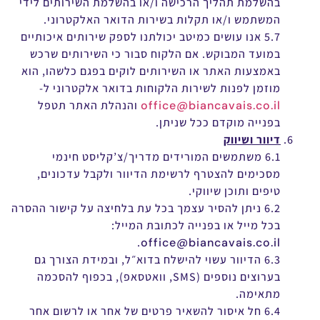
בהשלמת תהליך הרכישה ו/או בהשלמת השירותים לידי
המשתמש ו/או תקלות בשירות הדואר האלקטרוני.
5.7 אנו עושים כמיטב יכולתנו לספק שירותים איכותיים
במועד המבוקש. אם הלקוח סבור כי השירותים שרכש
באמצעות האתר או השירותים לוקים בפגם כלשהו, הוא
מוזמן לפנות לשירות הלקוחות בדואר אלקטרוני ל-
office@biancavais.co.il
והנהלת האתר תטפל
בפנייה מוקדם ככל שניתן.
דיוור ושיווק
6.1 משתמשים המורידים מדריך/צ’קליסט חינמי
מסכימים להצטרף לרשימת הדיוור ולקבל עדכונים,
טיפים ותוכן שיווקי.
6.2 ניתן להסיר עצמך בכל עת בלחיצה על קישור ההסרה
בכל מייל או בפנייה לכתובת המייל:
.
office@biancavais.co.il
6.3 הדיוור עשוי להישלח בדוא״ל, ובמידת הצורך גם
בערוצים נוספים (SMS, וואטסאפ), בכפוף להסכמה
מתאימה.
6.4 חל איסור להשאיר פרטים של אחר או לרשום אחר