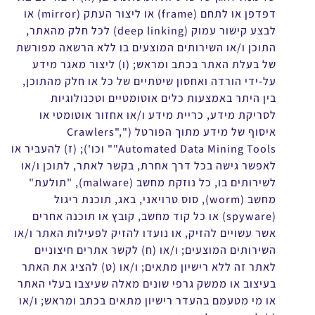
דפדפן או לתחם (frame) או ליצור העתק (mirror) או
לבצע קישור עמוק (deep linking) לכל חלק מהאתר,
התוכן ו/או השירותים המוצעים בו ללא הרשאה מפורשת
של בעלת האתר בכתב ומראש; (ו) ליצור מאגר מידע
על-ידי הורדה ואחסון שיטתיים של כל או חלק מהתוכן,
בין היתר באמצעות כלים אוטומטיים וטכנולוגיות
לסריקת מידע, כריית מידע ו/או אחזור אוטומטי או
איסוף של מידע מתוך הפורטל ("Crawlers",
"Automated Data Mining Tools" וכו'); (ז) להעביר או
לאפשר גישה בכל דרך אחרת, בקשר לאתר, לתוכן ו/או
לשירותים בו, כל נוזקת מחשב (malware), "תולעת"
מחשב (worm), סוס טרויאני, באג, תוכנת ריגול
(spyware) או כל קוד מחשב, קובץ או תוכנה אחרים
אשר עשויים להזיק, או נועדו להזיק לפעילות האתר ו/או
השירותים המוצעים; ו/או (ח) לקשר אתרים חיצוניים
לאתר זה ללא רישיון מתאים; ו/או (ט) להציג את האתר
בעיצוב או ממשק גרפי שונים מאלה שעיצבו בעלי האתר
או מי מטעמם בהעדר רישיון מתאים בכתב ומראש; ו/או