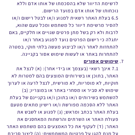
לרשימת הדיוור שלא בהסכמתו של אותו אדם וללא
נוכחותו של אותו אדם במועד הרישום.
6.5 בעלת האתר רשאית למנוע ו/או לבטל רישום ו/או
להסיר מרשימת דיוור כל משתמש ומכל טעם שהוא,
לרבות ולא רק בשל מתן פרטים שגויים או חלקיים, באם
יתגלה כי רישום הפרטים נועד לפגוע באחר ו/או
להתחזות לאחר ו/או לביצוע מעשה בלתי חוקי, במטרה
להתחרות באתר או לעשות שימוש אסור בקניינה.
שימושים אסורים
7.1 אינך רשאי (בעצמך או בידי אחר): (א) לנצל את
האתר, בתוכן או בשירותים המוצעים בהם למטרות לא
חוקיות, לא מוסריות, לא מורשית, לנצל לרעה או לערוך
שימוש לא סביר או מסחרי באתר או במוצריו; (ב)
להשתמש בשירותים ו/או בתוכן ו/או בקניינם של בעלת
האתר ללא הסכמה מפורשת ו/או רישיון מתאים מטעם
בעלת האתר בכתב ומראש; (ג) לפגוע או לשבש את
פעולת האתר או השרתים והרשתות המאחסנים את
האתר; (ד) לעקוף את כל האמצעים בהם משתמש האתר
על מנת להגן על פרטיות המשתמשים; (ה) ליצור סביבת