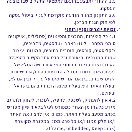
3.5 ההחזר יתבצע בהתאם לאמצעי התשלום שבו בוצעה
העסקה.
3.6 התקנון מהווה הודעה מוקדמת לעניין ביטול עסקה
לפי חוק הגנת הצרכן.
זכויות יוצרים וקניין רוחני
4.1 כל היצירות, התכנים והסימנים (סמלילים, אייקונים
סימני מסחר – לוגו) באתר (טקסטים, מדריכים,
צ’קליסטים, קורסים, חומרים כתובים, תמונות, עיצוב,
שמות המוצרים ותיאורם וכל פרט אחר הקשור בהפעלת
האתר) הינם קניינה הרוחני המלא ורכושה המלא של
בעלת האתר ו/או ניתנו לה הזכויות בהם ו/או רישיונות
השימוש בהם, בין אם הם רשומים על פי דין ובין אם לא,
ובעלת האתר היא בעלת מלוא הזכויות בהם בישראל
ובעולם.
4.2 אין להעתיק, לשכפל, להפיץ, למכור, לשווק ולתרגם
מידע כלשהו מן האתר כמפורט לעיל בלא רישיון מפורש
בכתב מטעם בעלת האתר. כמו כן אין להציג את האתר
ו/או חלק ממנו ו/או כל פרט ממנו במסגרת מקושרת
(Iframe, Imbedded, Deep Link).