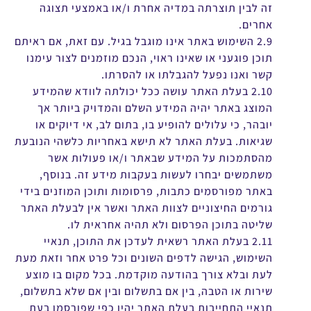
זה לבין תוצרתה במדיה אחרת ו/או באמצעי תצוגה
אחרים.
2.9 השימוש באתר אינו מוגבל בגיל. עם זאת, אם ראיתם
תוכן פוגעני או שאינו ראוי, הנכם מוזמנים לצור עימנו
קשר ואנו נפעל להגבלתו או להסרתו.
2.10 בעלת האתר עושה ככל יכולתה לוודא שהמידע
המוצג באתר יהיה המידע השלם והמדויק ביותר אך
יובהר, כי עלולים להופיע בו, בתום לב, אי דיוקים או
שגיאות. בעלת האתר לא תישא באחריות כלשהי הנובעת
מהסתמכות על המידע שבאתר ו/או פעולות אשר
משתמשים יבחרו לעשות בעקבות מידע זה. בנוסף,
באתר מפורסמים כתבות, פרסומות ותוכן המוזנים בידי
גורמים החיצוניים לצוות האתר ואשר אין לבעלת האתר
שליטה בתוכן הפרסום ולא תהיה אחראית לו.
2.11 בעלת האתר רשאית לעדכן את התוכן, תנאיי
השימוש, הגישה לדפים השונים וכל פרט אחר וזאת מעת
לעת ובלא צורך בהודעה מוקדמת. בכל מקום בו מוצע
שירות או הטבה, בין אם בתשלום ובין אם שלא בתשלום,
תנאיי התחייבות בעלת האתר יהיו כפי שפורסמו בעת