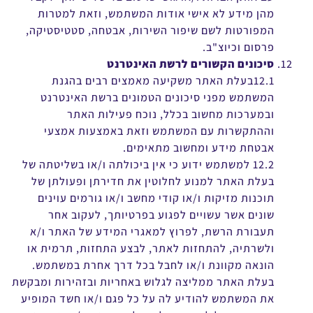
מהן מידע לא אישי אודות המשתמש, וזאת למטרות
המפורטות לשם שיפור השירות, אבטחה, סטטיסטיקה,
פרסום וכיוצ"ב.
סיכונים הקשורים לרשת האינטרנט
12.1בעלת האתר משקיעה מאמצים רבים בהגנת
המשתמש מפני סיכונים הטמונים ברשת האינטרנט
ובמערכות מחשוב בכלל, נוכח פעילות האתר
וההתקשרות עם המשתמש וזאת באמצעות אמצעי
אבטחת מידע ומחשוב מתאימים.
12.2 למשתמש ידוע כי אין ביכולתה ו/או בשליטתה של
בעלת האתר למנוע לחלוטין את חדירתן ופעולתן של
תוכנות מזיקות ו/או קודי מחשב ו/או גורמים עוינים
שונים אשר עשויים לפגוע בפרטיותך, לעקוב אחר
תעבורת הרשת, לפרוץ למאגרי המידע של האתר ו/א
ולשרתיה, להתחזות לאתר, לבצע התחזות, תרמית או
הונאה מקוונת ו/או לחבל בכל דרך אחרת במשתמש.
בעלת האתר ממליצה לגלוש באחריות ובזהירות ומבקשת
את המשתמש להודיע לה על כל פגם ו/או חשד המופיע