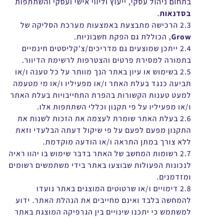
בתחום ניהול עסקי, ייעוץ וליווי אישי ועסקי והשתתפות
בסדנאות
.
2.3 הרכישה מתבצעת באמצעות מערכת הסליקה של
Grow
, הכוללת גם הפקת חשבוניות.
2.4 ייתכן שמוצעים גם מדריכים/צ’קליסטים חינמיים
בתמורה למסירת פרטים והצטרפות לרשימת הדיוור.
2.5 בשימוש או עיון באתר הנך מוותר על כל טענה ו/או
תביעה כנגד בעלת האתר ו/או מפעיליו ו/או מי מטעמה
למעט טענות הקשורות בהפרת התחייבויות בעלת האתר
ו/או מפעיליו על פי תקנון וכללי השתתפות אלו.
2.6 בעלת האתר שומרת לעצמה את הזכות לשנות את
התקנון מפעם לפעם על פי שיקול דעתה הבלעדי וזאת
ללא צורך במתן התראה ו/או הודעה מוקדמת.
2.7 רשומות המחשב של האתר בדבר שימוש בו יהוו ראיה
לנכונות הפעולות שבוצעו באתר בידי משתמשים רשומים
ומזדמנים.
2.8 דימויים ו/או שרטוטים המוצגים באתר נועדו
להמחשה בלבד ואינם מחייבים את הנהלת האתר. ידוע
למשתמש כי יתכנו שינויים בין הגרפיקה המוצגת באתר