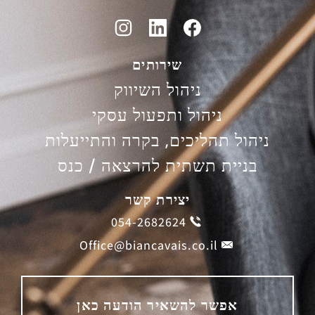
שירותים
ניהול השיווק
ניהול ותפעול עסקי
ניהול תהליכים, בקרה והתייעלות
בניית תשתית להרצאה / כנס
יצירת קשר
054-2682624
Office@biancavais.co.il
אפשר להשאיר הודעה כאן