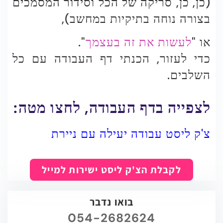
(כן, כן, סריקה של הכל וסידור המסמכים
בצורה נוחה בתיקיות במחשב),
או "
לעשות את זה בעצמך
".
כדי לעזור, הכנתי דף העבודה עם כל
השלבים.
לצפייה בדף העבודה, לחצו מטה:
צ'ק ליסט עבודה יעילה עם ניירת
לקבלת הצ'ק ליסט ישירות למייל
בואו נדבר
054-2682624