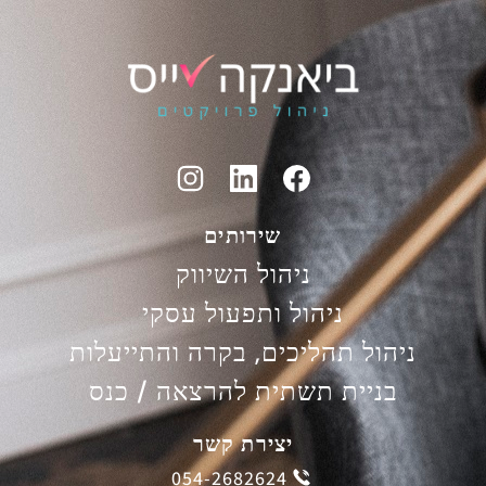
שירותים
ניהול השיווק
ניהול ותפעול עסקי
ניהול תהליכים, בקרה והתייעלות
בניית תשתית להרצאה / כנס
יצירת קשר
054-2682624